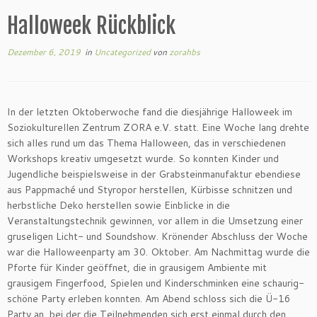
Halloweek Rückblick
Dezember 6, 2019
in
Uncategorized
von
zorahbs
In der letzten Oktoberwoche fand die diesjährige Halloweek im
Soziokulturellen Zentrum ZORA e.V. statt. Eine Woche lang drehte
sich alles rund um das Thema Halloween, das in verschiedenen
Workshops kreativ umgesetzt wurde. So konnten Kinder und
Jugendliche beispielsweise in der Grabsteinmanufaktur ebendiese
aus Pappmaché und Styropor herstellen, Kürbisse schnitzen und
herbstliche Deko herstellen sowie Einblicke in die
Veranstaltungstechnik gewinnen, vor allem in die Umsetzung einer
gruseligen Licht- und Soundshow. Krönender Abschluss der Woche
war die Halloweenparty am 30. Oktober. Am Nachmittag wurde die
Pforte für Kinder geöffnet, die in grausigem Ambiente mit
grausigem Fingerfood, Spielen und Kinderschminken eine schaurig-
schöne Party erleben konnten. Am Abend schloss sich die Ü-16
Party an, bei der die Teilnehmenden sich erst einmal durch den