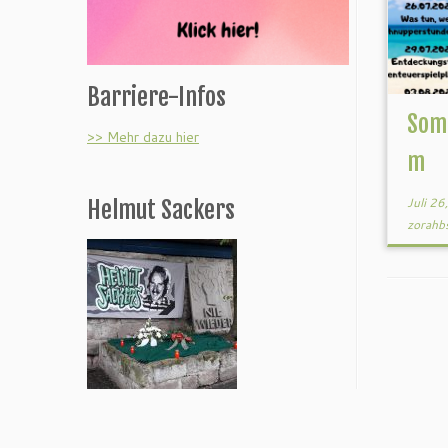
Barriere-Infos
Som
>> Mehr dazu hier
m
Juli 2
Helmut Sackers
zorahb