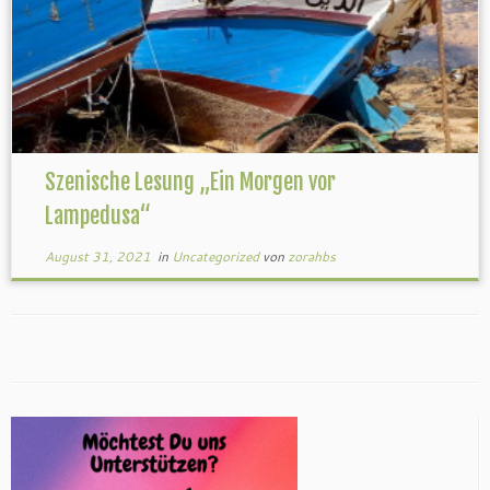
Szenische Lesung „Ein Morgen vor
Lampedusa“
August 31, 2021
in
Uncategorized
von
zorahbs