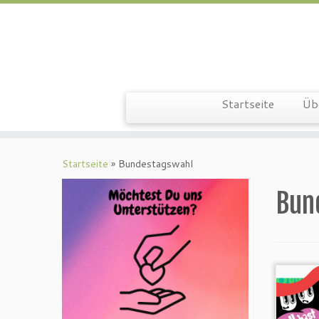
Zum
Inhalt
springen
Startseite
Üb
Startseite
»
Bundestagswahl
Bun